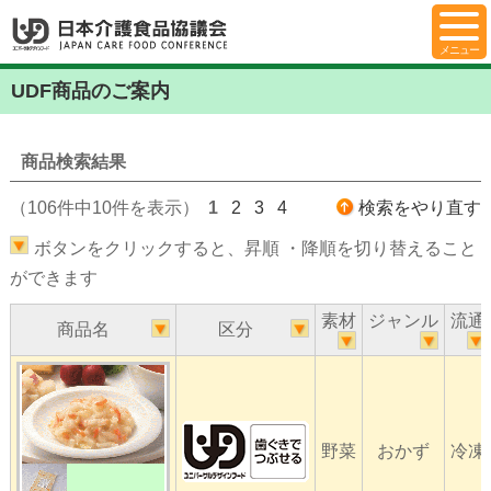
UDF商品のご案内
商品検索結果
（106件中10件を表示）
1
2
3
4
検索をやり直す
ボタンをクリックすると、昇順 ・降順を切り替えること
ができます
素材
ジャンル
流通
商品名
区分
野菜
おかず
冷凍