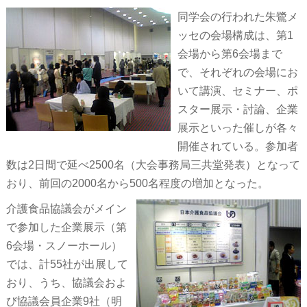
同学会の行われた朱鷺メ
ッセの会場構成は、第1
会場から第6会場まで
で、それぞれの会場にお
いて講演、セミナー、ポ
スター展示・討論、企業
展示といった催しが各々
開催されている。参加者
数は2日間で延べ2500名（大会事務局三共堂発表）となって
おり、前回の2000名から500名程度の増加となった。
介護食品協議会がメイン
で参加した企業展示（第
6会場・スノーホール）
では、計55社が出展して
おり、うち、協議会およ
び協議会員企業9社（明