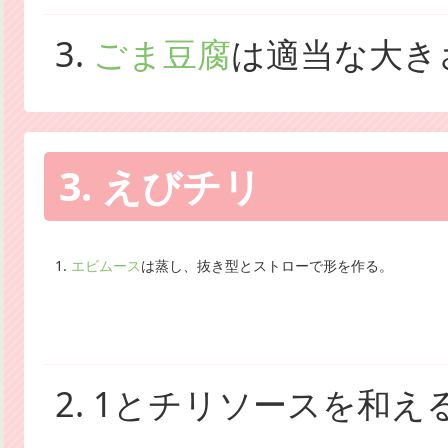
3.
ごま豆腐
は適当な大き
3. えびチリ
1.
エビムース
は蒸し、抜き型とストローで形を作る。
2. 1とチリソースを和え