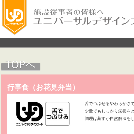
TOPへ
行事食（お花見弁当）
舌でつぶせるやわらかさ
少量でもしっかり栄養を
調理は蒸すか自然解凍を